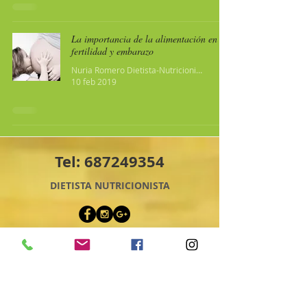
La importancia de la alimentación en la
fertilidad y embarazo
Nuria Romero Dietista-Nutricionista
10 feb 2019
Tel:
687249354
DIETISTA NUTRICIONISTA
NURIA ROMERO
LOZANO
nuriaromeronutricionista@gmail.com