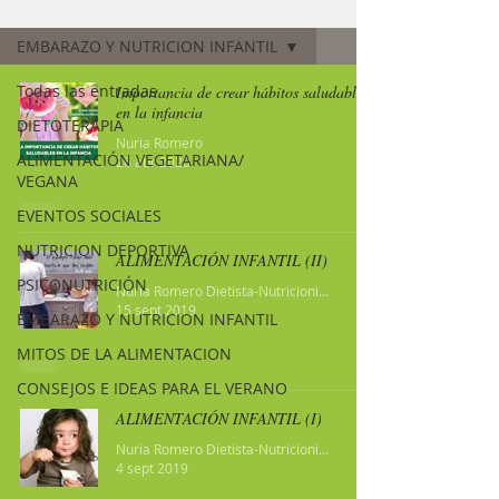
Nutriconsejos (blog)
EMBARAZO Y NUTRICION INFANTIL
Todas las entradas
Importancia de crear hábitos saludables
en la infancia
DIETOTERAPIA
Nuria Romero
ALIMENTACIÓN VEGETARIANA/
26 abr 2020
VEGANA
EVENTOS SOCIALES
NUTRICION DEPORTIVA
ALIMENTACIÓN INFANTIL (II)
PSICONUTRICIÓN
Nuria Romero Dietista-Nutricionista
15 sept 2019
EMBARAZO Y NUTRICION INFANTIL
MITOS DE LA ALIMENTACION
CONSEJOS E IDEAS PARA EL VERANO
ALIMENTACIÓN INFANTIL (I)
Nuria Romero Dietista-Nutricionista
4 sept 2019