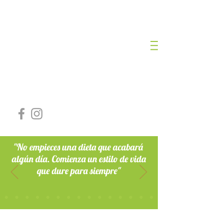
NURIA ROMERO
LOZANO
DIETISTA NUTRICIONISTA
Nº Colegiada: AND-00468
"No empieces una dieta que acabará
algún día. Comienza un estilo de vida
que dure para siempre"