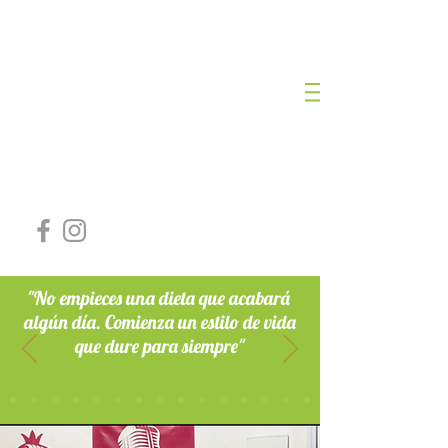
NURIA ROMERO
LOZANO
DIETISTA NUTRICIONISTA
Nº Colegiada: AND-00468
"No empieces una dieta que acabará
algún día. Comienza un estilo de vida
que dure para siempre"