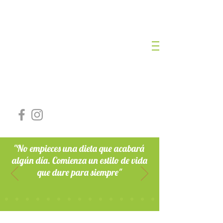
NURIA ROMERO
LOZANO
DIETISTA NUTRICIONISTA
Nº Colegiada: AND-00468
"No empieces una dieta que acabará
algún día. Comienza un estilo de vida
que dure para siempre"