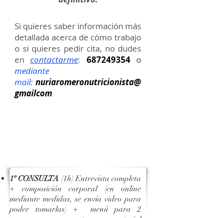
Si quieres saber información más
detallada acerca de cómo trabajo
o si quieres pedir cita, no dudes
en
contactarme
:
687249354
o
mediante
mail:
nuriaromeronutricionista@
gmailcom
PRECIO CONSULTA NUTRICIÓN
CLÍNICA, DEPORTIVA
(adelgazamiento, aumento de
peso y mantenimiento)
(excepto
di
a
betes I, digestivas o renal)
1º CONSULTA
(1h) Entrevista completa
+ composición corporal (en online
mediante medidas, se envía video para
poder tomarlas) + menú para 2