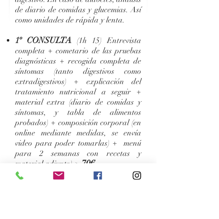
de diario de comidas y glucemias. Así
como unidades de rápida y lenta.
1º CONSULTA
(1h 15) Entrevista
completa + cometario de las pruebas
diagnósticas + recogida completa de
síntomas (tanto digestivos como
extradigestivos) + explicación del
tratamiento nutricional a seguir +
material extra (diario de comidas y
síntomas, y tabla de alimentos
probados) + composición corporal (en
online mediante medidas, se envía
video para poder tomarlas) + menú
para 2 semanas con recetas y
7
0
€
.
material adjunto)->
SEGUIMIENTOS
(45 minutos)
Análisis de diario de comidas y
síntomas + tabla actualizada de
alimentos probados + resolución de