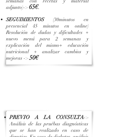
semanas con recetas y m
aterial
65
€
.
adjunto)->
SEGUIMIENTOS
(30minutos en
presencial 45 minutos en online)
Resolución de dudas y dificultades +
nuevo menú para 2 semanas y
explicación del mismo+ educación
nutricional + analizar cambios y
5
0
€
mejoras ->
PRECIO CONSULTA DIGESTIVO o
DIABETES TIPO 1 o RENAL+
(adelgazamiento o
mantenimiento o aumento de
peso)
PREVIO A LA CONSULTA
-
>
Análisis de las pruébas diagnósticas
que se han realizado en caso de
digestivo. En caso de diabetes, análisis