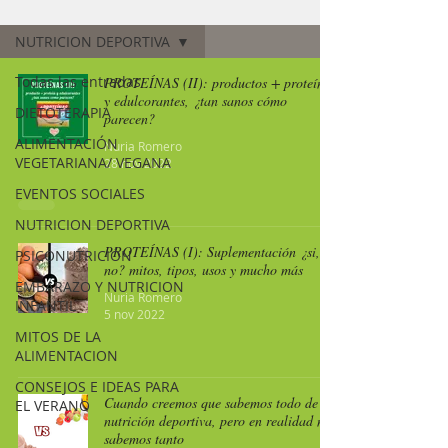
Nutriconsejos (blog)
NUTRICION DEPORTIVA
Todas las entradas
PROTEÍNAS (II): productos + proteína
y edulcorantes, ¿tan sanos cómo
DIETOTERAPIA
parecen?
ALIMENTACIÓN
Nuria Romero
VEGETARIANA/ VEGANA
28 nov 2022
EVENTOS SOCIALES
NUTRICION DEPORTIVA
PROTEÍNAS (I): Suplementación ¿si,
PSICONUTRICIÓN
no? mitos, tipos, usos y mucho más
EMBARAZO Y NUTRICION
Nuria Romero
INFANTIL
5 nov 2022
MITOS DE LA
ALIMENTACION
CONSEJOS E IDEAS PARA
Cuando creemos que sabemos todo de
EL VERANO
nutrición deportiva, pero en realidad no
sabemos tanto