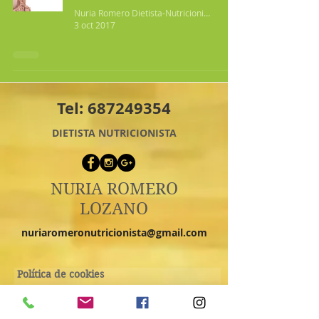
Nuria Romero Dietista-Nutricionista
3 oct 2017
Tel:
687249354
DIETISTA NUTRICIONISTA
NURIA ROMERO
LOZANO
nuriaromeronutricionista@gmail.com
Política de cookies
¿No quieres perderte ni una
entrada? ¡Suscríbete a la