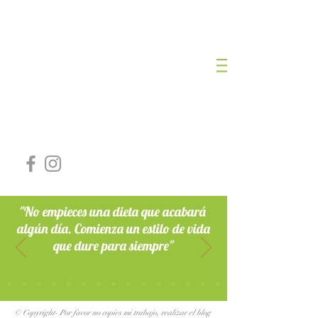
NURIA ROMERO
LOZANO
DIETISTA NUTRICIONISTA
Nº Colegiada: AND-00468
"No empieces una dieta que acabará
algún día. Comienza un estilo de vida
que dure para siempre"
© Copyright- Por favor no copies mi trabajo, realizar el blog