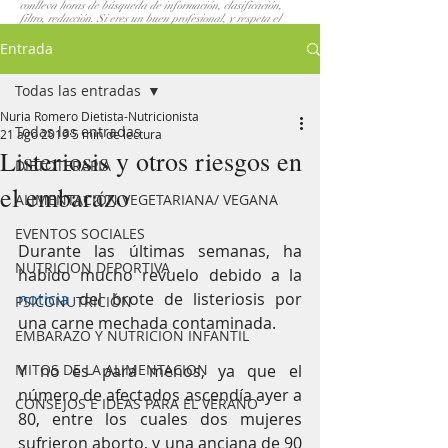
conlleva horas de búsqueda de información, clasificación,
filtro, redacción. Si eres un buen profesional, y respeta el
trabajo de los demás, elaborarás tus propios post. Si los que
yo escribo te gustan. No los copies, compartelos. GRACIAS
Entrada
Todas las entradas
Nuria Romero Dietista-Nutricionista
Todas las entradas
21 ago 2019
5 min de lectura
Listeriosis y otros riesgos en
DIETOTERAPIA
el embarazo
ALIMENTACIÓN VEGETARIANA/ VEGANA
EVENTOS SOCIALES
Durante las últimas semanas, ha 
NUTRICION DEPORTIVA
habido mucho revuelo debido a la 
noticia 
del brote de listeriosis por 
PSICONUTRICIÓN
una carne mechada contaminada. 
EMBARAZO Y NUTRICION INFANTIL
MITOS DE LA ALIMENTACION
Y no es para menos, ya que el 
número de afectados ascendía ayer a 
CONSEJOS E IDEAS PARA EL VERANO
80, entre los cuales dos mujeres 
sufrieron aborto, y una anciana de 90 