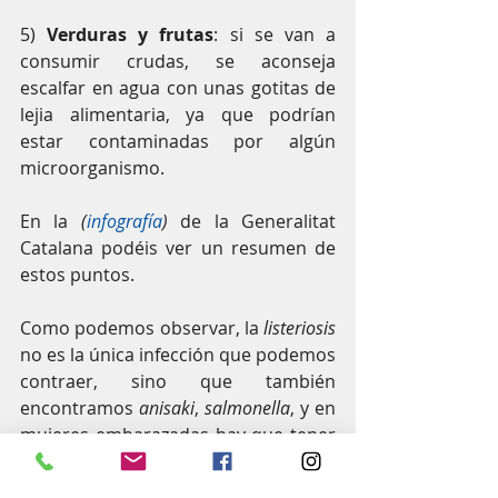
5) 
Verduras y frutas
: si se van a 
consumir crudas, se aconseja 
escalfar en agua con unas gotitas de 
lejia alimentaria, ya que podrían 
estar contaminadas por algún 
microorganismo.
En la 
(
infografía
) 
de la Generalitat 
Catalana podéis ver un resumen de 
estos puntos.
Como podemos observar, la 
listeriosis
no es la única infección que podemos 
contraer, sino que también 
encontramos 
anisaki
, 
salmonella
, y en 
mujeres embarazadas hay que tener 
en cuenta la 
toxoplasmosis
 (de ahí el 
no consumir embutidos curados).