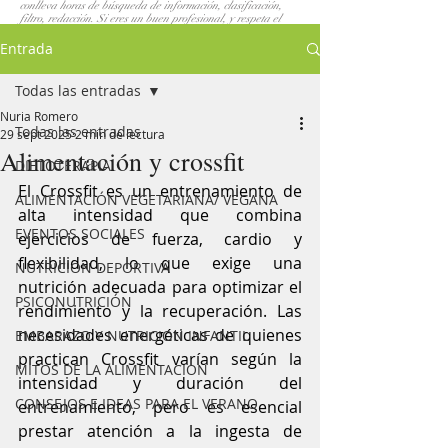
conlleva horas de búsqueda de información, clasificación,
filtro, redacción. Si eres un buen profesional, y respeta el
trabajo de los demás, elaborarás tus propios post. Si los que
yo escribo te gustan. No los copies, compartelos. GRACIAS
Entrada
Todas las entradas
Nuria Romero
Todas las entradas
29 sept 2025
2 min de lectura
Alimentación y crossfit
DIETOTERAPIA
El Crossfit es un entrenamiento de 
ALIMENTACIÓN VEGETARIANA/ VEGANA
alta intensidad que combina 
EVENTOS SOCIALES
ejercicios de fuerza, cardio y 
flexibilidad, lo que exige una 
NUTRICION DEPORTIVA
nutrición adecuada para optimizar el 
PSICONUTRICIÓN
rendimiento y la recuperación. Las 
necesidades energéticas de quienes 
EMBARAZO Y NUTRICION INFANTIL
practican Crossfit varían según la 
MITOS DE LA ALIMENTACION
intensidad y duración del 
CONSEJOS E IDEAS PARA EL VERANO
entrenamiento, pero es esencial 
prestar atención a la ingesta de 