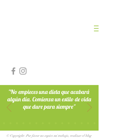
NURIA ROMERO
LOZANO
DIETISTA NUTRICIONISTA
Nº Colegiada: AND-00468
"No empieces una dieta que acabará
algún día. Comienza un estilo de vida
que dure para siempre"
© Copyright- Por favor no copies mi trabajo, realizar el blog