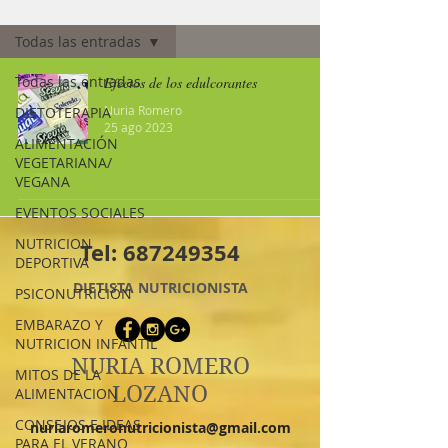
Nutriconsejos (blog)
Todas las entradas
Todas las entradas
Efectos de los edulcorantes
Nuria Romero
DIETOTERAPIA
25 ago 2023
ALIMENTACIÓN
VEGETARIANA/
VEGANA
EVENTOS SOCIALES
NUTRICION
Tel:
687249354
DEPORTIVA
DIETISTA NUTRICIONISTA
PSICONUTRICIÓN
EMBARAZO Y
NUTRICION INFANTIL
NURIA ROMERO
MITOS DE LA
LOZANO
ALIMENTACION
CONSEJOS E IDEAS
nuriaromeronutricionista@gmail.com
PARA EL VERANO