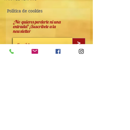
Política de cookies
¿No quieres perderte ni una
entrada? ¡Suscríbete a la
newsletter
>
He leido y acepto la politicade privacdad
Ver Términos de Uso
Me gustaría suscibirme a la newsletter
Política de privacidad
Aviso legal
Granada, ESPAÑA 18006
© 2024 Nuria Romero Lozano