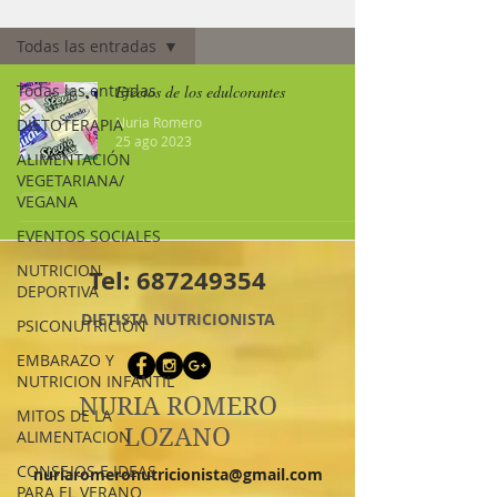
Nutriconsejos (blog)
Todas las entradas
Todas las entradas
Efectos de los edulcorantes
Nuria Romero
DIETOTERAPIA
25 ago 2023
ALIMENTACIÓN
VEGETARIANA/
VEGANA
EVENTOS SOCIALES
NUTRICION
Tel:
687249354
DEPORTIVA
DIETISTA NUTRICIONISTA
PSICONUTRICIÓN
EMBARAZO Y
NUTRICION INFANTIL
NURIA ROMERO
MITOS DE LA
LOZANO
ALIMENTACION
CONSEJOS E IDEAS
nuriaromeronutricionista@gmail.com
PARA EL VERANO