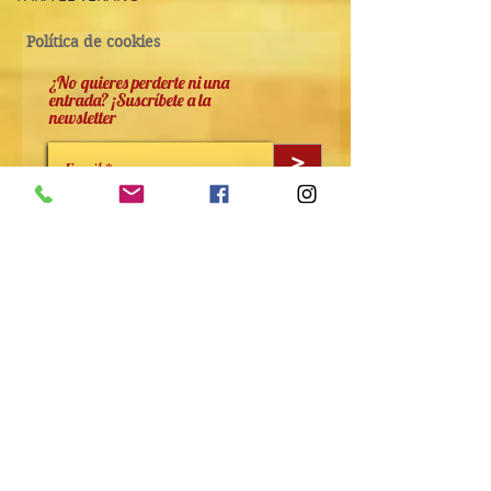
Política de cookies
¿No quieres perderte ni una
entrada? ¡Suscríbete a la
newsletter
>
He leido y acepto la politicade privacdad
Ver Términos de Uso
Me gustaría suscibirme a la newsletter
Política de privacidad
Aviso legal
Granada, ESPAÑA 18006
© 2024 Nuria Romero Lozano